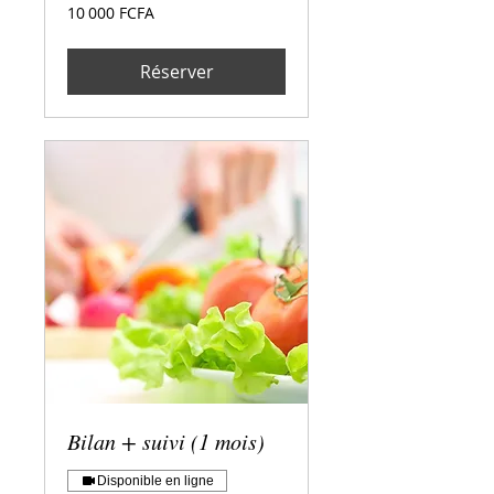
10 000
10 000 FCFA
francs
CFA
(BEAC)
Réserver
Bilan + suivi (1 mois)
Disponible en ligne