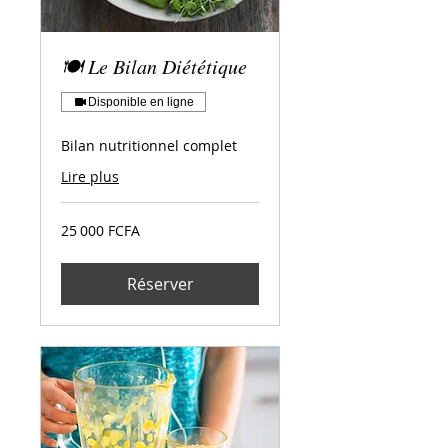
🍽️ Le Bilan Diététique
Disponible en ligne
Bilan nutritionnel complet
Lire plus
25 000
25 000 FCFA
francs
CFA
(BEAC)
Réserver