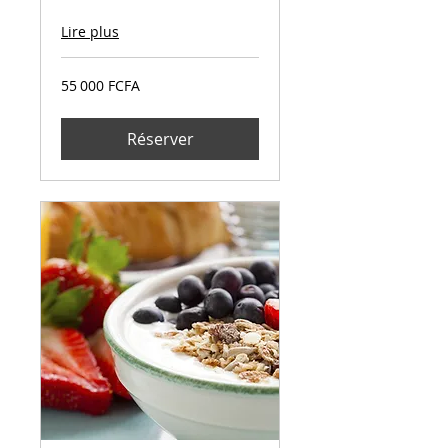
Lire plus
55 000
55 000 FCFA
francs
CFA
(BEAC)
Réserver