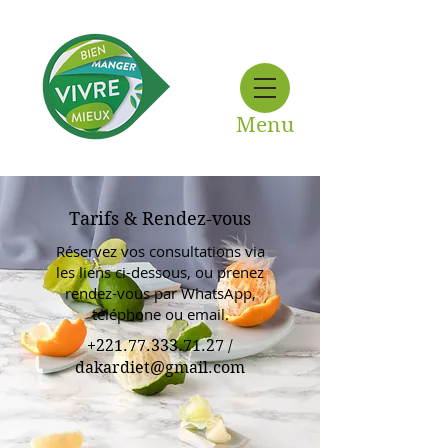
Menu
Tarifs & Rendez-vous
Réservez vos consultations via
les liens ci-dessous, ou prenez
rendez-vous par WhatsApp,
téléphone ou email.
+221.77.333.71.27
/
dakardiet@gmail.com