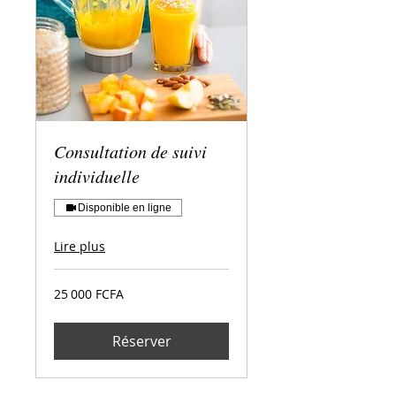
Consultation de suivi
individuelle
Disponible en ligne
Lire plus
25 000
25 000 FCFA
francs
CFA
(BEAC)
Réserver